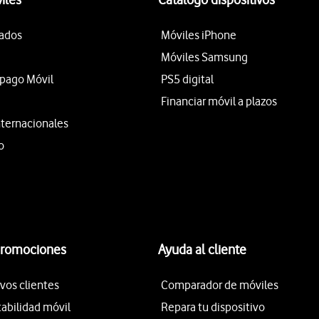
tados
Móviles iPhone
Móviles Samsung
epago Móvil
PS5 digital
Financiar móvil a plazos
nternacionales
o
promociones
Ayuda al cliente
vos clientes
Comparador de móviles
tabilidad móvil
Repara tu dispositivo