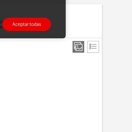
pp Store y iTunes. Para
Aceptar todas
tienes, puedes
configurar