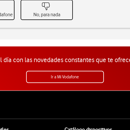
odafone
No, para nada
l día con las novedades constantes que te ofrec
Ir a Mi Vodafone
iles
Catálogo dispositivos