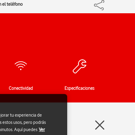
 el teléfono
Conectividad
Especificaciones
jorar tu experiencia de
s estos usos, pero podrás
 minutos. Aquí puedes
Ver