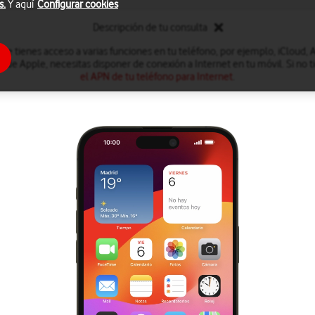
s.
Y aquí
Configurar cookies
Descripción de tu consulta
e tienes acceso a varias funciones en tu teléfono, por ejemplo, iCloud, A
 de Apple, necesitas disponer de conexión a Internet en tu móvil. Si no 
el APN de tu teléfono para Internet
.