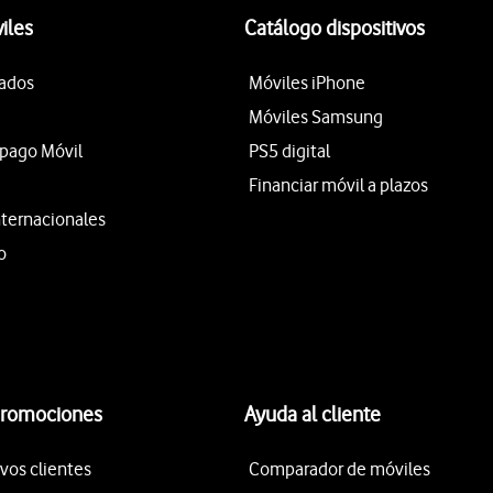
iles
Catálogo dispositivos
tados
Móviles iPhone
Móviles Samsung
epago Móvil
PS5 digital
Financiar móvil a plazos
nternacionales
o
promociones
Ayuda al cliente
vos clientes
Comparador de móviles