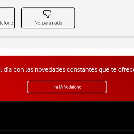
odafone
No, para nada
l día con las novedades constantes que te ofrec
Ir a Mi Vodafone