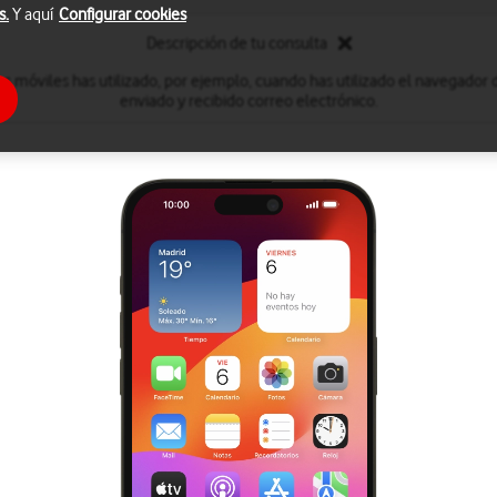
s.
Y aquí
Configurar cookies
Descripción de tu consulta
s móviles has utilizado, por ejemplo, cuando has utilizado el navegador 
enviado y recibido correo electrónico.