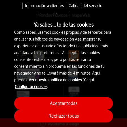
Información a clientes
Calidad del servicio
Fondos Públicos
Mapa Web
Ya sabes... lo de las cookies
Como sabes, usamos cookies propias y de terceros para
© 2026 Vodafone España S.A.U.
analizar tus hábitos de navegación y así mejorar tu
Avda. América 115, 28042 Madrid
experiencia de usuario ofreciendo una publicidad más
adaptada a tus preferencia. Al aceptar las cookies
consientes estos usos, pero podrás retirar tu
consentimiento sin problema en las funciones de tu
navegador y no te llevará más de 4 minutos. Aquí
puedes
Ver nuestra política de cookies.
Y aquí
Configurar cookies
Aceptar todas
Rechazar todas
Ayúdame a elegir