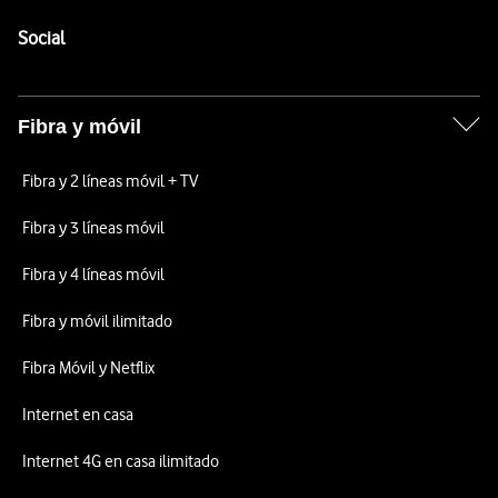
Pie de página de Vodafone
Enlaces a las redes sociales de Vodafone
Social
Fibra y móvil
Fibra y 2 líneas móvil + TV
Fibra y 3 líneas móvil
Fibra y 4 líneas móvil
Fibra y móvil ilimitado
Fibra Móvil y Netflix
Internet en casa
Internet 4G en casa ilimitado