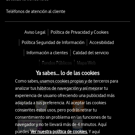
Teléfonos de atención al cliente
Aviso Legal
Política de Privacidad y Cookies
Política Seguridad de Información
Accesibilidad
Información a clientes
Calidad del servicio
Fondos Públicos
Mapa Web
Ya sabes... lo de las cookies
Como sabes, usamos cookies propias y de terceros para
© 2026 Vodafone España S.A.U.
analizar tus hábitos de navegación y así mejorar tu
Avda. América 115, 28042 Madrid
experiencia de usuario ofreciendo una publicidad más
adaptada a tus preferencia. Al aceptar las cookies
consientes estos usos, pero podrás retirar tu
consentimiento sin problema en las funciones de tu
navegador y no te llevará más de 4 minutos. Aquí
puedes
Ver nuestra política de cookies.
Y aquí