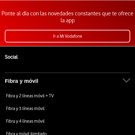
Ponte al día con las novedades constantes que te ofrece
la app
Ir a Mi Vodafone
Pie de página de Vodafone
Enlaces a las redes sociales de Vodafone
Social
Fibra y móvil
Fibra y 2 líneas móvil + TV
Fibra y 3 líneas móvil
Fibra y 4 líneas móvil
Fibra y móvil ilimitado