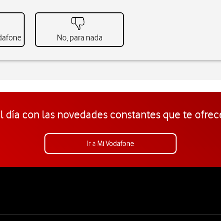
odafone
No, para nada
l día con las novedades constantes que te ofrec
Ir a Mi Vodafone