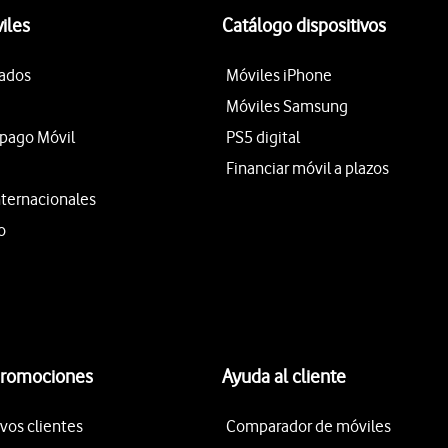
iles
Catálogo dispositivos
tados
Móviles iPhone
Móviles Samsung
epago Móvil
PS5 digital
Financiar móvil a plazos
nternacionales
o
promociones
Ayuda al cliente
vos clientes
Comparador de móviles