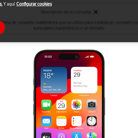
s.
Y aquí
Configurar cookies
Descripción de tu consulta
forma de conexión inalámbrica que se utiliza para establecer conexión c
auriculares inalámbricos o un teclado.