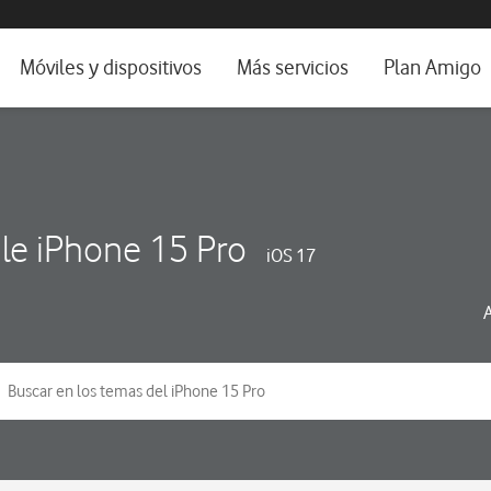
da e idioma
Móviles y dispositivos
Más servicios
Plan Amigo
fone TV
Móviles
Alianza Vodafone e Iberdrola
il 5G
Imagen y Sonido
Servicios avanzados
tura
Ver todos
le iPhone 15 Pro
iOS 17
dencias