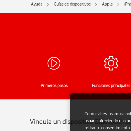
Ayuda
Guías de dispositivos
Apple
iPh
Primeros pasos
Funciones principales
Como sabes, usamos cookie
Vincula un dispositivo Bluetooth a
usuario ofreciendo una pu
retirar tu consentimiento