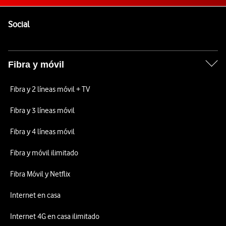
Pie de página de Vodafone
Enlaces a las redes sociales de Vodafone
Social
Fibra y móvil
Fibra y 2 líneas móvil + TV
Fibra y 3 líneas móvil
Fibra y 4 líneas móvil
Fibra y móvil ilimitado
Fibra Móvil y Netflix
Internet en casa
Internet 4G en casa ilimitado