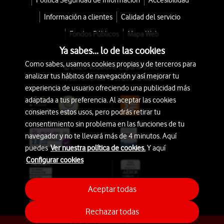
Política Seguridad de Información
Accesibilidad
Información a clientes
Calidad del servicio
Fondos Públicos
Mapa Web
Ya sabes... lo de las cookies
Como sabes, usamos cookies propias y de terceros para
© 2026 Vodafone España S.A.U.
analizar tus hábitos de navegación y así mejorar tu
Avda. América 115, 28042 Madrid
experiencia de usuario ofreciendo una publicidad más
adaptada a tus preferencia. Al aceptar las cookies
consientes estos usos, pero podrás retirar tu
consentimiento sin problema en las funciones de tu
navegador y no te llevará más de 4 minutos. Aquí
puedes
Ver nuestra política de cookies.
Y aquí
Configurar cookies
Aceptar todas
Rechazar todas