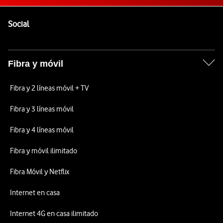
Pie de página de Vodafone
Enlaces a las redes sociales de Vodafone
Social
Fibra y móvil
Fibra y 2 líneas móvil + TV
Fibra y 3 líneas móvil
Fibra y 4 líneas móvil
Fibra y móvil ilimitado
Fibra Móvil y Netflix
Internet en casa
Internet 4G en casa ilimitado