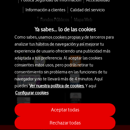
Política Seguridad de Información
Accesibilidad
Información a clientes
Calidad del servicio
Fondos Públicos
Mapa Web
Ya sabes... lo de las cookies
Como sabes, usamos cookies propias y de terceros para
© 2026 Vodafone España S.A.U.
analizar tus hábitos de navegación y así mejorar tu
Avda. América 115, 28042 Madrid
experiencia de usuario ofreciendo una publicidad más
adaptada a tus preferencia. Al aceptar las cookies
consientes estos usos, pero podrás retirar tu
consentimiento sin problema en las funciones de tu
navegador y no te llevará más de 4 minutos. Aquí
puedes
Ver nuestra política de cookies.
Y aquí
Configurar cookies
Aceptar todas
Rechazar todas