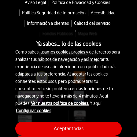
Aviso Legal
Política de Privacidad y Cookies
Política Seguridad de Información
Accesibilidad
Información a clientes
Calidad del servicio
Fondos Públicos
Mapa Web
Ya sabes... lo de las cookies
Como sabes, usamos cookies propias y de terceros para
© 2026 Vodafone España S.A.U.
analizar tus hábitos de navegación y así mejorar tu
Avda. América 115, 28042 Madrid
experiencia de usuario ofreciendo una publicidad más
adaptada a tus preferencia. Al aceptar las cookies
consientes estos usos, pero podrás retirar tu
consentimiento sin problema en las funciones de tu
navegador y no te llevará más de 4 minutos. Aquí
puedes
Ver nuestra política de cookies.
Y aquí
Configurar cookies
Aceptar todas