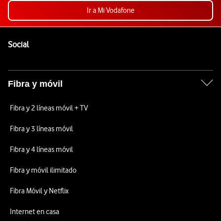
Ir a Mi Vodafone
Pie de página de Vodafone
Enlaces a las redes sociales de Vodafone
Social
Fibra y móvil
Fibra y 2 líneas móvil + TV
Fibra y 3 líneas móvil
Fibra y 4 líneas móvil
Fibra y móvil ilimitado
Fibra Móvil y Netflix
Internet en casa