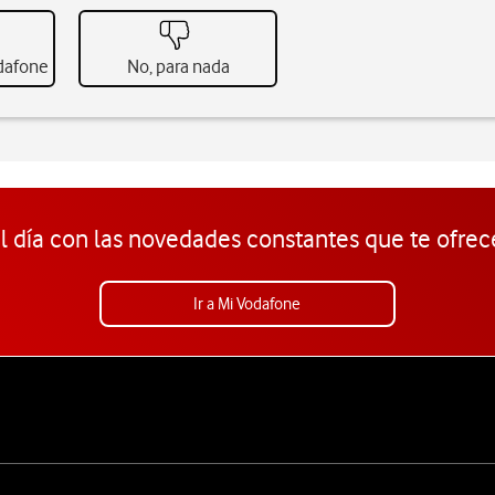
odafone
No, para nada
l día con las novedades constantes que te ofrec
Ir a Mi Vodafone