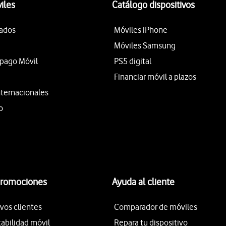
iles
Catálogo dispositivos
tados
Móviles iPhone
Móviles Samsung
epago Móvil
PS5 digital
Financiar móvil a plazos
nternacionales
o
promociones
Ayuda al cliente
vos clientes
Comparador de móviles
tabilidad móvil
Repara tu dispositivo