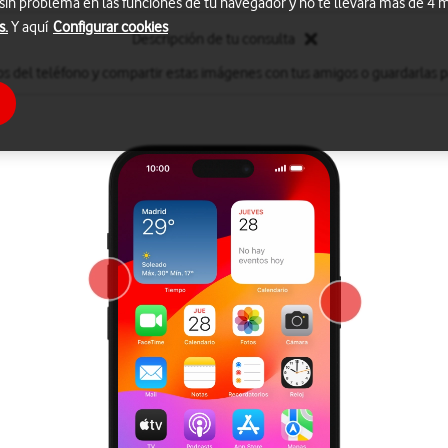
 sin problema en las funciones de tu navegador y no te llevará más de 4
s.
Y aquí
Configurar cookies
Descripción de tu consulta
s del teléfono y compartir estas imágenes con tus amigos o guardarlas par