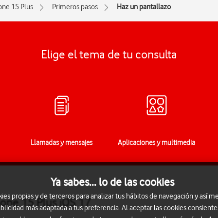
one 15 Plus
Primeros pasos
Haz un pantallazo
Elige el tema de tu consulta
Llamadas y mensajes
Aplicaciones y multimedia
Ya sabes... lo de las cookies
s propias y de terceros para analizar tus hábitos de navegación y así me
hone 15 Plus iOS 17
blicidad más adaptada a tus preferencia. Al aceptar las cookies consiente