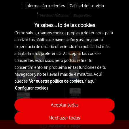
Información a clientes
Calidad del servicio
Fondos Públicos
Mapa Web
Ya sabes... lo de las cookies
Como sabes, usamos cookies propias y de terceros para
© 2026 Vodafone España S.A.U.
analizar tus hábitos de navegación y así mejorar tu
Avda. América 115, 28042 Madrid
experiencia de usuario ofreciendo una publicidad más
adaptada a tus preferencia. Al aceptar las cookies
consientes estos usos, pero podrás retirar tu
consentimiento sin problema en las funciones de tu
navegador y no te llevará más de 4 minutos. Aquí
puedes
Ver nuestra política de cookies.
Y aquí
Configurar cookies
Aceptar todas
Rechazar todas
Ayúdame a elegir