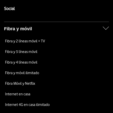
Pie de página de Vodafone
Enlaces a las redes sociales de Vodafone
Social
Fibra y móvil
Fibra y 2 líneas móvil + TV
Fibra y 3 líneas móvil
Fibra y 4 líneas móvil
Fibra y móvil ilimitado
Fibra Móvil y Netflix
Internet en casa
Internet 4G en casa ilimitado