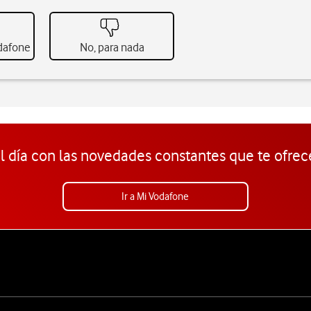
odafone
No, para nada
l día con las novedades constantes que te ofrec
Ir a Mi Vodafone