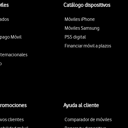
iles
Catálogo dispositivos
tados
Móviles iPhone
Móviles Samsung
epago Móvil
PS5 digital
Financiar móvil a plazos
nternacionales
o
promociones
Ayuda al cliente
vos clientes
Comparador de móviles