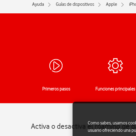
Ayuda
Guías de dispositivos
Apple
iPh
Primeros pasos
Funciones principales
Como sabes, usamos cookie
Activa o desactiva el roaming de d
usuario ofreciendo una pu