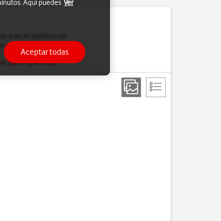
 minutos. Aquí puedes
Ver
do esto el teléfono no
ra conectarte a Internet
Aceptar todas
 país al que viajas
.