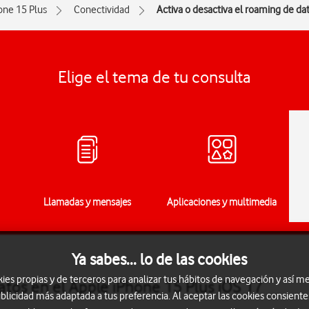
one 15 Plus
Conectividad
Activa o desactiva el roaming de da
Elige el tema de tu consulta
Llamadas y mensajes
Aplicaciones y multimedia
Ya sabes... lo de las cookies
s propias y de terceros para analizar tus hábitos de navegación y así me
atos en el Apple iPhone 15 Plus iOS 17
blicidad más adaptada a tus preferencia. Al aceptar las cookies consiente