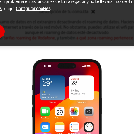
 sin problema en las funciones de tu navegador y no te llevará más de 4
s.
Y aquí
Configurar cookies
Descripción de tu consulta
sumo de datos en el extranjero desactivando el roaming de datos. Hacien
Internet a través de la red móvil. No obstante, puedes utilizar el wifi pa
aunque el roaming de datos esté desactivado.
as
tarifas roaming de Vodafone
, y también
a qué zona roaming pertenece el