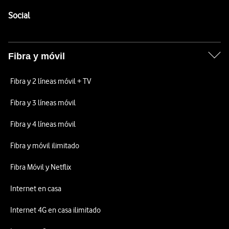
Pie de página de Vodafone
Enlaces a las redes sociales de Vodafone
Social
Fibra y móvil
Fibra y 2 líneas móvil + TV
Fibra y 3 líneas móvil
Fibra y 4 líneas móvil
Fibra y móvil ilimitado
Fibra Móvil y Netflix
Internet en casa
Internet 4G en casa ilimitado