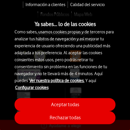
Información a clientes
Calidad del servicio
Fondos Públicos
Mapa Web
Ya sabes... lo de las cookies
Como sabes, usamos cookies propias y de terceros para
© 2026 Vodafone España S.A.U.
analizar tus hábitos de navegación y así mejorar tu
Avda. América 115, 28042 Madrid
experiencia de usuario ofreciendo una publicidad más
adaptada a tus preferencia. Al aceptar las cookies
consientes estos usos, pero podrás retirar tu
consentimiento sin problema en las funciones de tu
navegador y no te llevará más de 4 minutos. Aquí
puedes
Ver nuestra política de cookies.
Y aquí
Configurar cookies
Aceptar todas
Rechazar todas
Ayúdame a elegir