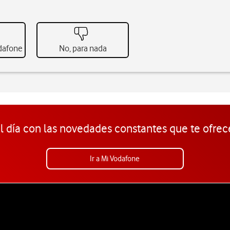
odafone
No, para nada
l día con las novedades constantes que te ofrec
Ir a Mi Vodafone