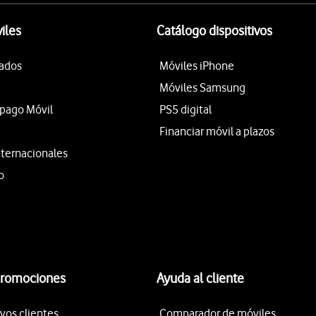
iles
Catálogo dispositivos
tados
Móviles iPhone
Móviles Samsung
epago Móvil
PS5 digital
Financiar móvil a plazos
nternacionales
o
promociones
Ayuda al cliente
vos clientes
Comparador de móviles