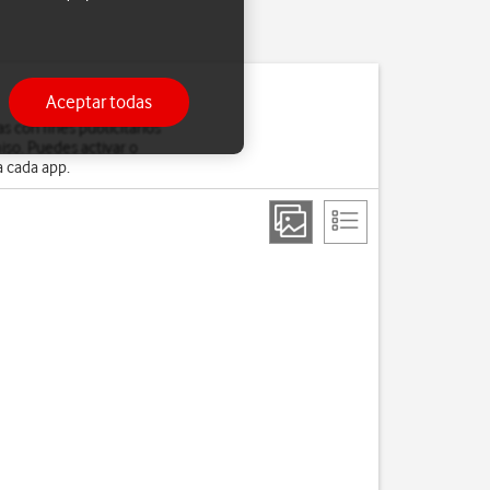
Aceptar todas
s con fines publicitarios
so. Puedes activar o
a cada app.