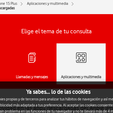
one 15 Plus
Aplicaciones y multimedia
escargadas
Elige el tema de tu consulta
Llamadas y mensajes
Aplicaciones y multimedia
Ya sabes... lo de las cookies
s propias y de terceros para analizar tus hábitos de navegación y así me
blicidad más adaptada a tus preferencia. Al aceptar las cookies consiente
ctividad en las apps descargadas del Apple iP
 sin problema en las funciones de tu navegador y no te llevará más de 4