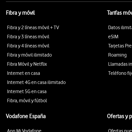
Fibra y móvil
Tarifas móv
Fibra y 2 líneas móvil + TV
Datos ilimi
Fibra y 3 líneas móvil
eSIM
Fibra y 4 líneas móvil
Tarjetas Pr
Fibra y móvil ilimitado
Roaming
Fibra Móvil y Netflix
Llamadas i
Internet en casa
Teléfono fij
Internet 4G en casa ilimitado
Internet 5G en casa
Fibra, móvil y fútbol
Vodafone España
Ofertas y 
App Mi Vodafone
Ofertas nue