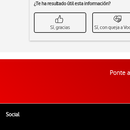
¿Te ha resultado útil esta información?
Sí, gracias
Sí, con queja a V
Ponte a
Pie de página de Vodafone
Enlaces a las redes sociales de Vodafone
Social