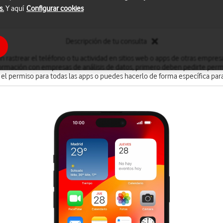
s.
Y aquí
Configurar cookies
Descripción de tu consulta
 rastrear el teléfono o tu actividad en sitios web o apps de otras empresa
formación con empresas de análisis de datos, primero deben pedirte permi
 el permiso para todas las apps o puedes hacerlo de forma específica par