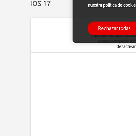
iOS 17
nuestra política de cookie
Rechazar todas
Para que las apps puedan
o para compartir in
desactivar