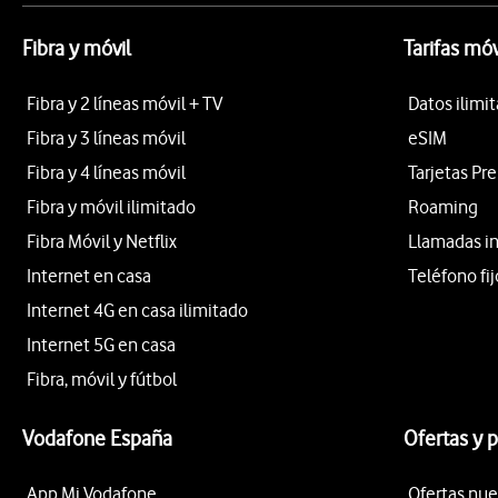
Fibra y móvil
Tarifas móv
Fibra y 2 líneas móvil + TV
Datos ilimi
Fibra y 3 líneas móvil
eSIM
Fibra y 4 líneas móvil
Tarjetas Pr
Fibra y móvil ilimitado
Roaming
Fibra Móvil y Netflix
Llamadas i
Internet en casa
Teléfono fij
Internet 4G en casa ilimitado
Internet 5G en casa
Fibra, móvil y fútbol
Vodafone España
Ofertas y 
App Mi Vodafone
Ofertas nue