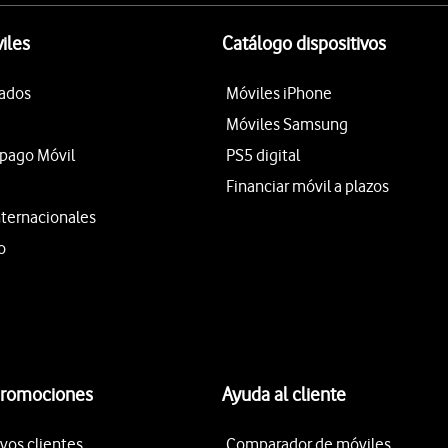
iles
Catálogo dispositivos
tados
Móviles iPhone
Móviles Samsung
epago Móvil
PS5 digital
Financiar móvil a plazos
nternacionales
o
promociones
Ayuda al cliente
vos clientes
Comparador de móviles