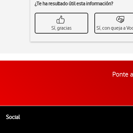
¿Te ha resultado útil esta información?
Sí, gracias
Sí, con queja a V
Ponte a
Pie de página de Vodafone
Enlaces a las redes sociales de Vodafone
Social