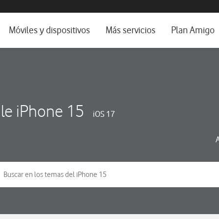
da e idioma
Móviles y dispositivos
Más servicios
Plan Amigo
fone TV
Móviles
Alianza Vodafone e Iberdrola
il 5G
Imagen y Sonido
Servicios avanzados
tura
Ver todos
le iPhone 15
iOS 17
dencias