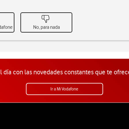
odafone
No, para nada
l día con las novedades constantes que te ofrec
Ir a Mi Vodafone