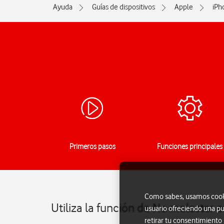
Ayuda
Guías de dispositivos
Apple
iPh
Primeros pasos
Funciones principales
Como sabes, usamos cookie
Utiliza la función de No molestar 
usuario ofreciendo una pu
retirar tu consentimiento