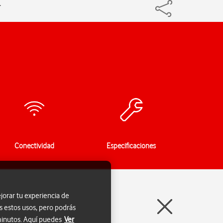
r
Conectividad
Especificaciones
jorar tu experiencia de
s estos usos, pero podrás
 minutos. Aquí puedes
Ver