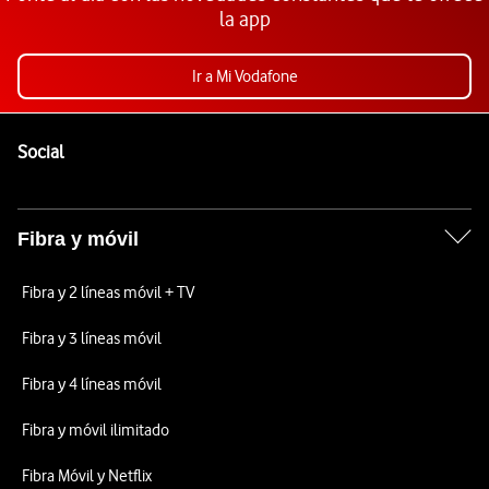
la app
Ir a Mi Vodafone
Pie de página de Vodafone
Enlaces a las redes sociales de Vodafone
Social
Fibra y móvil
Fibra y 2 líneas móvil + TV
Fibra y 3 líneas móvil
Fibra y 4 líneas móvil
Fibra y móvil ilimitado
Fibra Móvil y Netflix