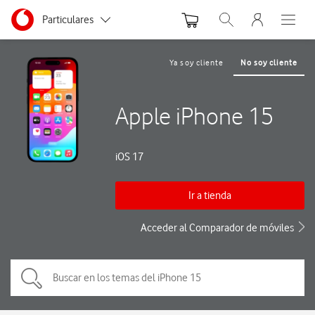
Menu nave
Ir a la pagina principal de vodafone.es
Menu navegación Segmento
Particulares
Abrir buscador. Abre
Abre e
Autónomos
Ya soy cliente
No soy cliente
Pymes
Apple iPhone 15
Grandes empresas
y AA.PP.
iOS 17
Ir a tienda
Acceder al Comparador de móviles