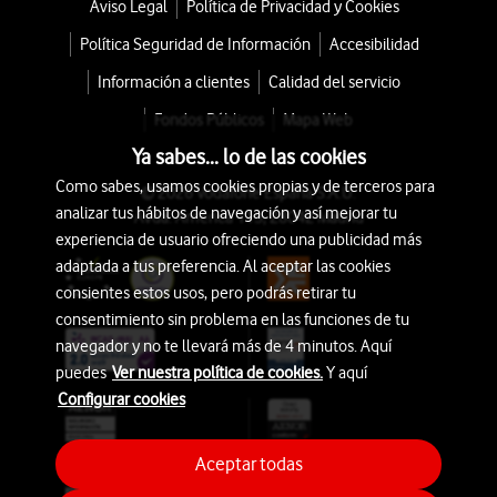
Aviso Legal
Política de Privacidad y Cookies
Política Seguridad de Información
Accesibilidad
Información a clientes
Calidad del servicio
Fondos Públicos
Mapa Web
Ya sabes... lo de las cookies
Como sabes, usamos cookies propias y de terceros para
© 2026 Vodafone España S.A.U.
analizar tus hábitos de navegación y así mejorar tu
Avda. América 115, 28042 Madrid
experiencia de usuario ofreciendo una publicidad más
adaptada a tus preferencia. Al aceptar las cookies
consientes estos usos, pero podrás retirar tu
consentimiento sin problema en las funciones de tu
navegador y no te llevará más de 4 minutos. Aquí
puedes
Ver nuestra política de cookies.
Y aquí
Configurar cookies
Aceptar todas