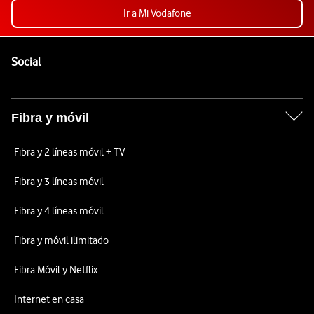
Ir a Mi Vodafone
Pie de página de Vodafone
Enlaces a las redes sociales de Vodafone
Social
Fibra y móvil
Fibra y 2 líneas móvil + TV
Fibra y 3 líneas móvil
Fibra y 4 líneas móvil
Fibra y móvil ilimitado
Fibra Móvil y Netflix
Internet en casa