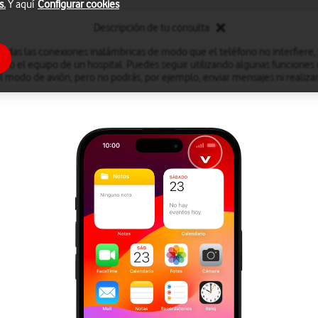
s.
Y aquí
Configurar cookies
Descripción de tu consulta
odas las conexiones inalámbricas de modo que el teléfono no interfiere,
n o el equipo de un hospital. Puedes seguir utilizando algunas funciones
l modo de avión, pero no podrás, por ejemplo, enviar mensajes ni realiza