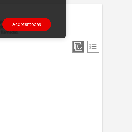
 por ejemplo, con los
Aceptar todas
 del teléfono cuando has
r llamadas.