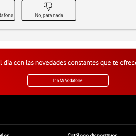
odafone
No, para nada
l día con las novedades constantes que te ofrec
Ir a Mi Vodafone
iles
Catálogo dispositivos