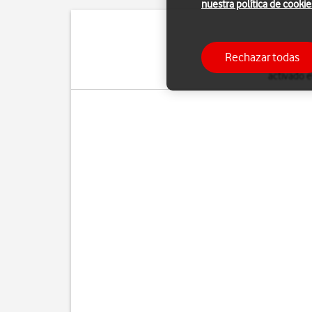
nuestra política de cookie
Puedes interrumpir t
Rechazar todas
instrumentos de un avió
activado e