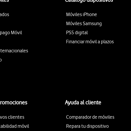
tados
Móviles iPhone
Móviles Samsung
epago Móvil
PS5 digital
Financiar móvil a plazos
nternacionales
o
promociones
Ayuda al cliente
vos clientes
Comparador de móviles
tabilidad móvil
Repara tu dispositivo