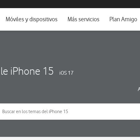
da e idioma
Móviles y dispositivos
Más servicios
Plan Amigo
fone TV
Móviles
Alianza Vodafone e Iberdrola
il 5G
Imagen y Sonido
Servicios avanzados
tura
Ver todos
le iPhone 15
iOS 17
dencias