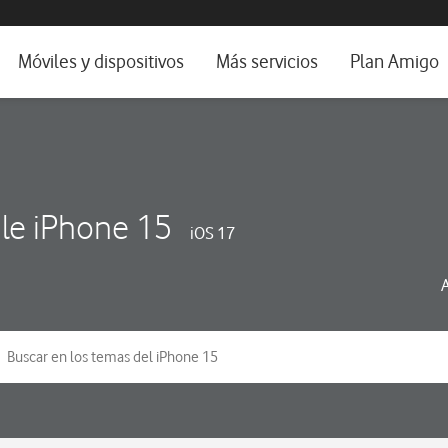
da e idioma
Móviles y dispositivos
Más servicios
Plan Amigo
fone TV
Móviles
Alianza Vodafone e Iberdrola
il 5G
Imagen y Sonido
Servicios avanzados
tura
Ver todos
le iPhone 15
iOS 17
dencias