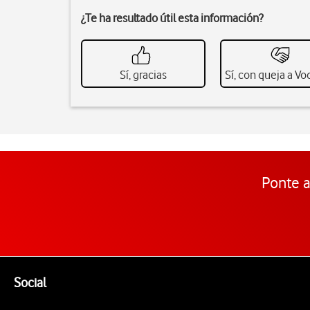
¿Te ha resultado útil esta información?
Sí, gracias
Sí, con queja a V
Ponte a
Pie de página de Vodafone
Enlaces a las redes sociales de Vodafone
Social