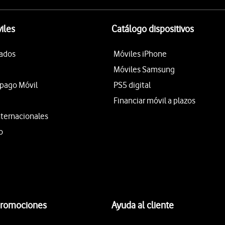
iles
Catálogo dispositivos
tados
Móviles iPhone
Móviles Samsung
epago Móvil
PS5 digital
Financiar móvil a plazos
nternacionales
o
promociones
Ayuda al cliente