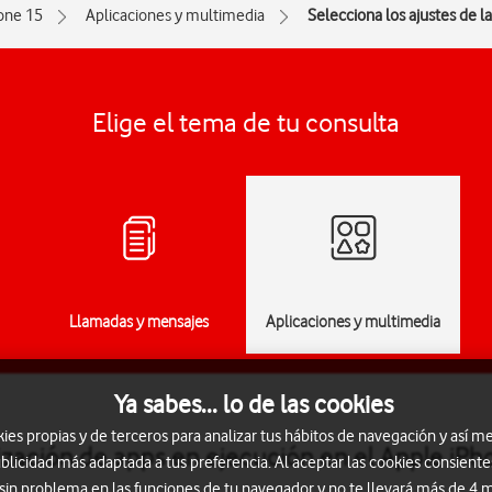
one 15
Aplicaciones y multimedia
Selecciona los ajustes de l
Elige el tema de tu consulta
Llamadas y mensajes
Aplicaciones y multimedia
Ya sabes... lo de las cookies
s propias y de terceros para analizar tus hábitos de navegación y así me
lización de apps en ejecución en el Apple iP
blicidad más adaptada a tus preferencia. Al aceptar las cookies consiente
 sin problema en las funciones de tu navegador y no te llevará más de 4