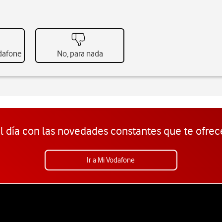
odafone
No, para nada
l día con las novedades constantes que te ofrec
Ir a Mi Vodafone