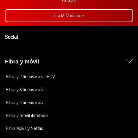
Ir a Mi Vodafone
Pie de página de Vodafone
Enlaces a las redes sociales de Vodafone
Social
Fibra y móvil
Fibra y 2 líneas móvil + TV
Fibra y 3 líneas móvil
Fibra y 4 líneas móvil
Fibra y móvil ilimitado
Fibra Móvil y Netflix