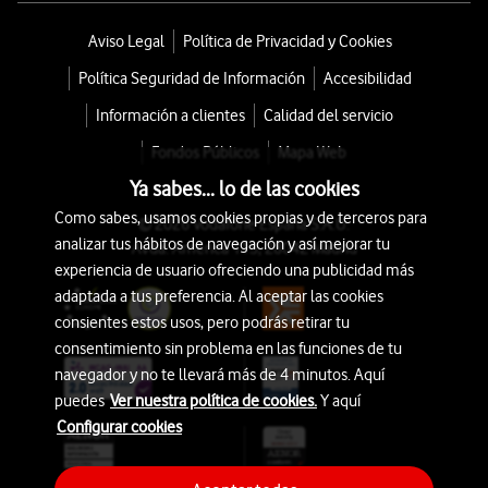
Aviso Legal
Política de Privacidad y Cookies
Política Seguridad de Información
Accesibilidad
Información a clientes
Calidad del servicio
Fondos Públicos
Mapa Web
Ya sabes... lo de las cookies
Como sabes, usamos cookies propias y de terceros para
© 2026 Vodafone España S.A.U.
analizar tus hábitos de navegación y así mejorar tu
Avda. América 115, 28042 Madrid
experiencia de usuario ofreciendo una publicidad más
adaptada a tus preferencia. Al aceptar las cookies
consientes estos usos, pero podrás retirar tu
consentimiento sin problema en las funciones de tu
navegador y no te llevará más de 4 minutos. Aquí
puedes
Ver nuestra política de cookies.
Y aquí
Configurar cookies