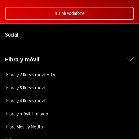
Ir a Mi Vodafone
Pie de página de Vodafone
Enlaces a las redes sociales de Vodafone
Social
Fibra y móvil
Fibra y 2 líneas móvil + TV
Fibra y 3 líneas móvil
Fibra y 4 líneas móvil
Fibra y móvil ilimitado
Fibra Móvil y Netflix