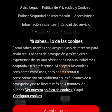
Aviso Legal
Política de Privacidad y Cookies
Política Seguridad de Información
Accesibilidad
Información a clientes
Calidad del servicio
Fondos Públicos
Mapa Web
Ya sabes... lo de las cookies
Como sabes, usamos cookies propias y de terceros para
© 2026 Vodafone España S.A.U.
analizar tus hábitos de navegación y así mejorar tu
Avda. América 115, 28042 Madrid
experiencia de usuario ofreciendo una publicidad más
adaptada a tus preferencia. Al aceptar las cookies
consientes estos usos, pero podrás retirar tu
consentimiento sin problema en las funciones de tu
navegador y no te llevará más de 4 minutos. Aquí
puedes
Ver nuestra política de cookies.
Y aquí
Configurar cookies
Aceptar todas