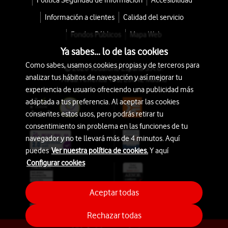
Política Seguridad de Información
Accesibilidad
Información a clientes
Calidad del servicio
Fondos Públicos
Mapa Web
Ya sabes... lo de las cookies
Como sabes, usamos cookies propias y de terceros para
© 2026 Vodafone España S.A.U.
analizar tus hábitos de navegación y así mejorar tu
Avda. América 115, 28042 Madrid
experiencia de usuario ofreciendo una publicidad más
adaptada a tus preferencia. Al aceptar las cookies
consientes estos usos, pero podrás retirar tu
consentimiento sin problema en las funciones de tu
navegador y no te llevará más de 4 minutos. Aquí
puedes
Ver nuestra política de cookies.
Y aquí
Configurar cookies
Aceptar todas
Rechazar todas