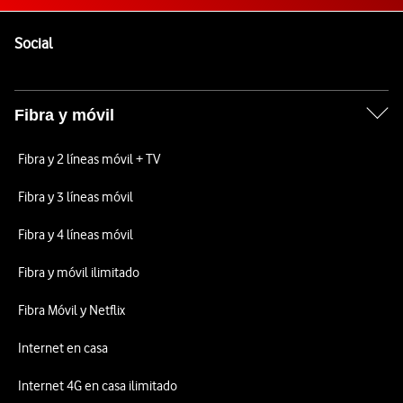
Pie de página de Vodafone
Enlaces a las redes sociales de Vodafone
Social
Fibra y móvil
Fibra y 2 líneas móvil + TV
Fibra y 3 líneas móvil
Fibra y 4 líneas móvil
Fibra y móvil ilimitado
Fibra Móvil y Netflix
Internet en casa
Internet 4G en casa ilimitado