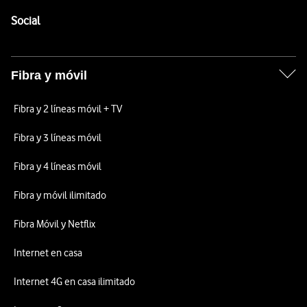
Pie de página de Vodafone
Enlaces a las redes sociales de Vodafone
Social
Fibra y móvil
Fibra y 2 líneas móvil + TV
Fibra y 3 líneas móvil
Fibra y 4 líneas móvil
Fibra y móvil ilimitado
Fibra Móvil y Netflix
Internet en casa
Internet 4G en casa ilimitado