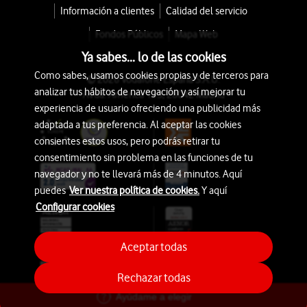
Información a clientes
Calidad del servicio
Fondos Públicos
Mapa Web
Ya sabes... lo de las cookies
Como sabes, usamos cookies propias y de terceros para
© 2026 Vodafone España S.A.U.
analizar tus hábitos de navegación y así mejorar tu
Avda. América 115, 28042 Madrid
experiencia de usuario ofreciendo una publicidad más
adaptada a tus preferencia. Al aceptar las cookies
consientes estos usos, pero podrás retirar tu
consentimiento sin problema en las funciones de tu
navegador y no te llevará más de 4 minutos. Aquí
puedes
Ver nuestra política de cookies.
Y aquí
Configurar cookies
Aceptar todas
Rechazar todas
Ayúdame a elegir