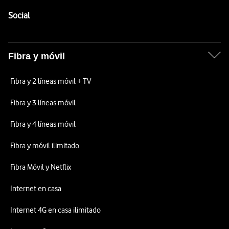
Pie de página de Vodafone
Enlaces a las redes sociales de Vodafone
Social
Fibra y móvil
Fibra y 2 líneas móvil + TV
Fibra y 3 líneas móvil
Fibra y 4 líneas móvil
Fibra y móvil ilimitado
Fibra Móvil y Netflix
Internet en casa
Internet 4G en casa ilimitado