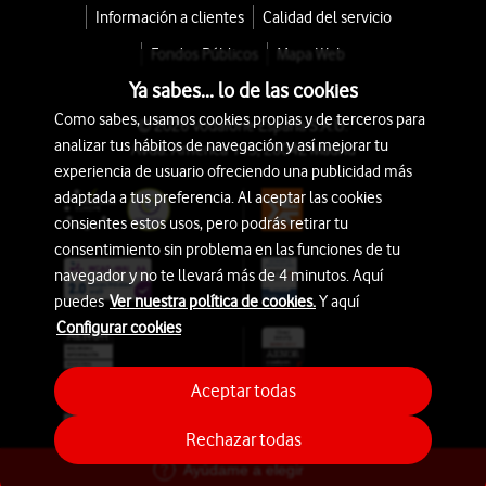
Información a clientes
Calidad del servicio
Fondos Públicos
Mapa Web
Ya sabes... lo de las cookies
Como sabes, usamos cookies propias y de terceros para
© 2026 Vodafone España S.A.U.
analizar tus hábitos de navegación y así mejorar tu
Avda. América 115, 28042 Madrid
experiencia de usuario ofreciendo una publicidad más
adaptada a tus preferencia. Al aceptar las cookies
consientes estos usos, pero podrás retirar tu
consentimiento sin problema en las funciones de tu
navegador y no te llevará más de 4 minutos. Aquí
puedes
Ver nuestra política de cookies.
Y aquí
Configurar cookies
Aceptar todas
Rechazar todas
Ayúdame a elegir