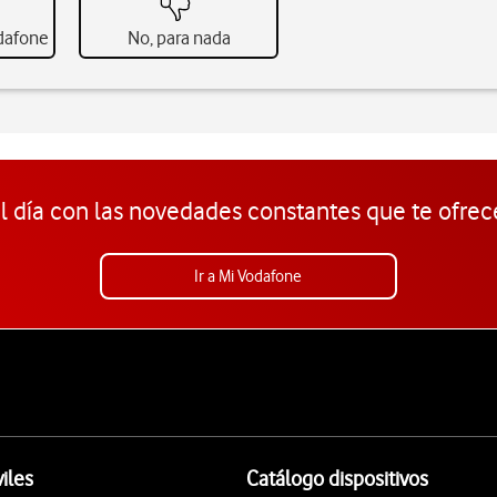
odafone
No, para nada
l día con las novedades constantes que te ofrec
Ir a Mi Vodafone
iles
Catálogo dispositivos