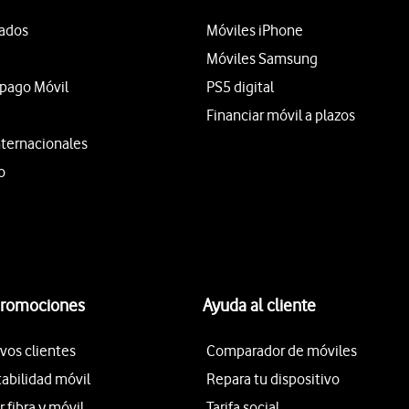
tados
Móviles iPhone
Móviles Samsung
epago Móvil
PS5 digital
Financiar móvil a plazos
nternacionales
o
promociones
Ayuda al cliente
vos clientes
Comparador de móviles
tabilidad móvil
Repara tu dispositivo
fibra y móvil
Tarifa social