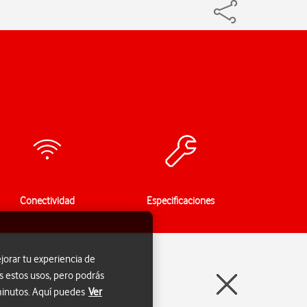
Conectividad
Especificaciones
jorar tu experiencia de
s estos usos, pero podrás
 minutos. Aquí puedes
Ver