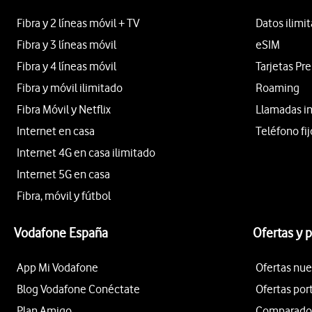
Fibra y 2 líneas móvil + TV
Datos ilimi
Fibra y 3 líneas móvil
eSIM
Fibra y 4 líneas móvil
Tarjetas Pr
Fibra y móvil ilimitado
Roaming
Fibra Móvil y Netflix
Llamadas i
Internet en casa
Teléfono fij
Internet 4G en casa ilimitado
Internet 5G en casa
Fibra, móvil y fútbol
Vodafone España
Ofertas y 
App Mi Vodafone
Ofertas nue
Blog Vodafone Conéctate
Ofertas por
Plan Amigo
Comparador 