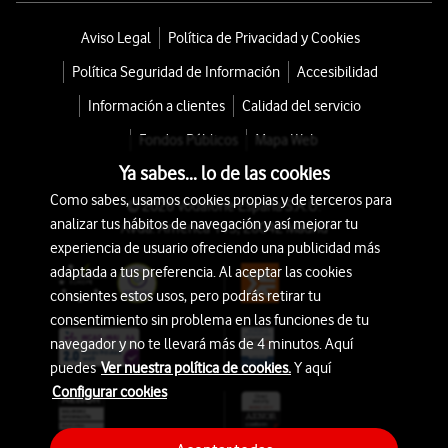
Aviso Legal
Política de Privacidad y Cookies
Política Seguridad de Información
Accesibilidad
Información a clientes
Calidad del servicio
Fondos Públicos
Mapa Web
Ya sabes... lo de las cookies
Como sabes, usamos cookies propias y de terceros para
© 2026 Vodafone España S.A.U.
analizar tus hábitos de navegación y así mejorar tu
Avda. América 115, 28042 Madrid
experiencia de usuario ofreciendo una publicidad más
adaptada a tus preferencia. Al aceptar las cookies
consientes estos usos, pero podrás retirar tu
consentimiento sin problema en las funciones de tu
navegador y no te llevará más de 4 minutos. Aquí
puedes
Ver nuestra política de cookies.
Y aquí
Configurar cookies