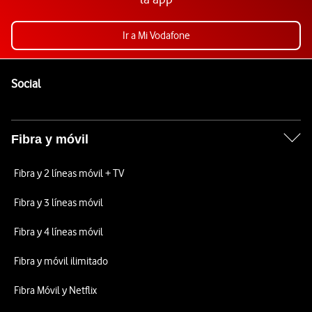
Ir a Mi Vodafone
Pie de página de Vodafone
Enlaces a las redes sociales de Vodafone
Social
Fibra y móvil
Fibra y 2 líneas móvil + TV
Fibra y 3 líneas móvil
Fibra y 4 líneas móvil
Fibra y móvil ilimitado
Fibra Móvil y Netflix