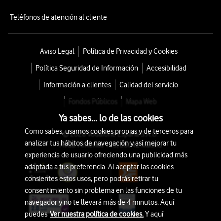
Teléfonos de atención al cliente
Aviso Legal
Política de Privacidad y Cookies
Política Seguridad de Información
Accesibilidad
Información a clientes
Calidad del servicio
Fondos Públicos
Mapa Web
Ya sabes... lo de las cookies
Como sabes, usamos cookies propias y de terceros para
© 2026 Vodafone España S.A.U.
analizar tus hábitos de navegación y así mejorar tu
Avda. América 115, 28042 Madrid
experiencia de usuario ofreciendo una publicidad más
adaptada a tus preferencia. Al aceptar las cookies
consientes estos usos, pero podrás retirar tu
consentimiento sin problema en las funciones de tu
navegador y no te llevará más de 4 minutos. Aquí
puedes
Ver nuestra política de cookies.
Y aquí