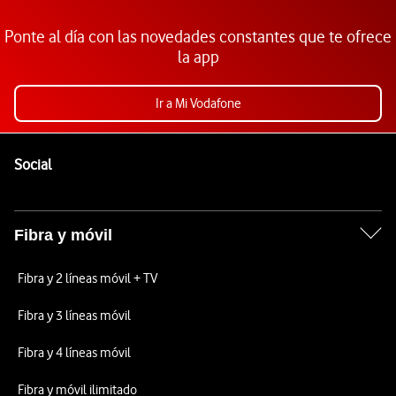
Ponte al día con las novedades constantes que te ofrece
la app
Ir a Mi Vodafone
Pie de página de Vodafone
Enlaces a las redes sociales de Vodafone
Social
Fibra y móvil
Fibra y 2 líneas móvil + TV
Fibra y 3 líneas móvil
Fibra y 4 líneas móvil
Fibra y móvil ilimitado