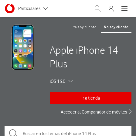
Menu nave
Ir a la pagina principal de vodafone.es
Menu navegación Segmento
Particulares
Abrir buscador. Abre
Abre e
Autónomos
Ya soy cliente
No soy cliente
Pymes
Apple iPhone 14
Grandes empresas
y AA.PP.
Plus
iOS 16.0
Ir a tienda
Acceder al Comparador de móviles