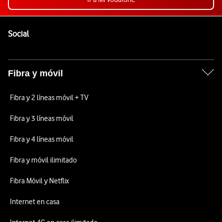
Pie de página de Vodafone
Enlaces a las redes sociales de Vodafone
Social
Fibra y móvil
Fibra y 2 líneas móvil + TV
Fibra y 3 líneas móvil
Fibra y 4 líneas móvil
Fibra y móvil ilimitado
Fibra Móvil y Netflix
Internet en casa