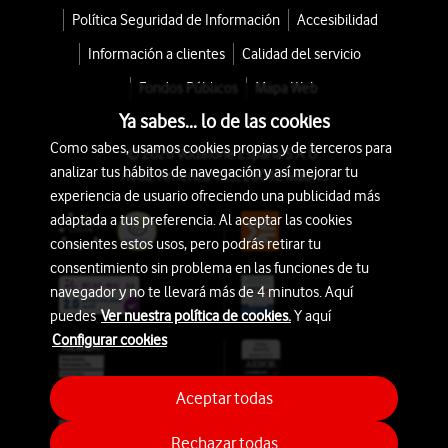
Política Seguridad de Información
Accesibilidad
Información a clientes
Calidad del servicio
Fondos Públicos
Mapa Web
Ya sabes... lo de las cookies
Como sabes, usamos cookies propias y de terceros para
© 2026 Vodafone España S.A.U.
analizar tus hábitos de navegación y así mejorar tu
Avda. América 115, 28042 Madrid
experiencia de usuario ofreciendo una publicidad más
adaptada a tus preferencia. Al aceptar las cookies
consientes estos usos, pero podrás retirar tu
consentimiento sin problema en las funciones de tu
navegador y no te llevará más de 4 minutos. Aquí
puedes
Ver nuestra política de cookies.
Y aquí
Configurar cookies
Aceptar todas
Rechazar todas