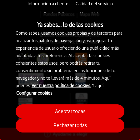
Información a clientes
Calidad del servicio
Fondos Públicos
Mapa Web
Ya sabes... lo de las cookies
Como sabes, usamos cookies propias y de terceros para
© 2026 Vodafone España S.A.U.
analizar tus hábitos de navegación y así mejorar tu
Avda. América 115, 28042 Madrid
experiencia de usuario ofreciendo una publicidad más
adaptada a tus preferencia. Al aceptar las cookies
consientes estos usos, pero podrás retirar tu
consentimiento sin problema en las funciones de tu
navegador y no te llevará más de 4 minutos. Aquí
puedes
Ver nuestra política de cookies.
Y aquí
Configurar cookies
Aceptar todas
Rechazar todas
Ayúdame a elegir