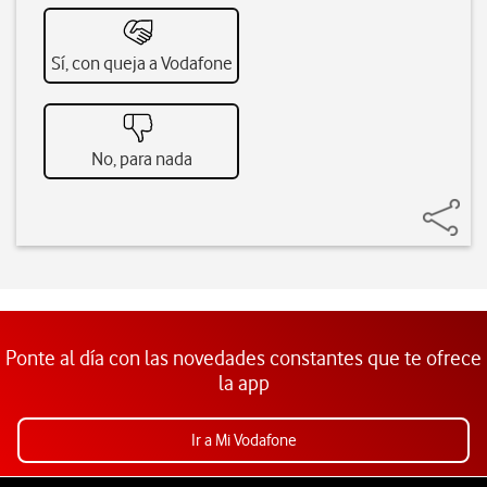
Sí, con queja a Vodafone
No, para nada
Ponte al día con las novedades constantes que te ofrece
la app
Ir a Mi Vodafone
Pie de página de Vodafone