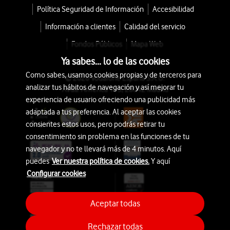
Política Seguridad de Información
Accesibilidad
Información a clientes
Calidad del servicio
Fondos Públicos
Mapa Web
Ya sabes... lo de las cookies
Como sabes, usamos cookies propias y de terceros para
© 2026 Vodafone España S.A.U.
analizar tus hábitos de navegación y así mejorar tu
Avda. América 115, 28042 Madrid
experiencia de usuario ofreciendo una publicidad más
adaptada a tus preferencia. Al aceptar las cookies
consientes estos usos, pero podrás retirar tu
consentimiento sin problema en las funciones de tu
navegador y no te llevará más de 4 minutos. Aquí
puedes
Ver nuestra política de cookies.
Y aquí
Configurar cookies
Aceptar todas
Rechazar todas