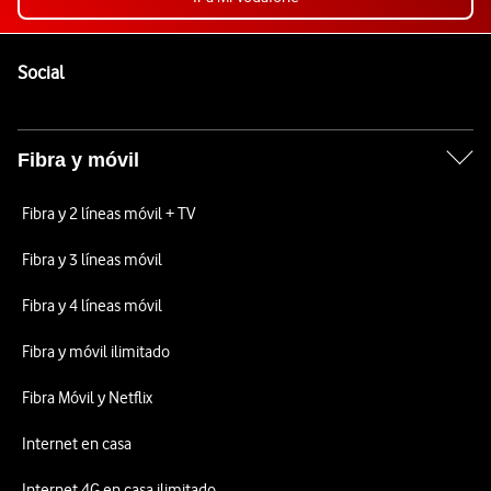
Pie de página de Vodafone
Enlaces a las redes sociales de Vodafone
Social
Fibra y móvil
Fibra y 2 líneas móvil + TV
Fibra y 3 líneas móvil
Fibra y 4 líneas móvil
Fibra y móvil ilimitado
Fibra Móvil y Netflix
Internet en casa
Internet 4G en casa ilimitado