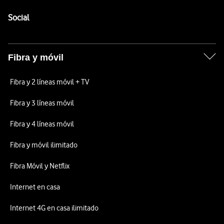
Pie de página de Vodafone
Enlaces a las redes sociales de Vodafone
Social
Fibra y móvil
Fibra y 2 líneas móvil + TV
Fibra y 3 líneas móvil
Fibra y 4 líneas móvil
Fibra y móvil ilimitado
Fibra Móvil y Netflix
Internet en casa
Internet 4G en casa ilimitado