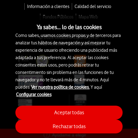
Información a clientes
Calidad del servicio
Fondos Públicos
Mapa Web
Ya sabes... lo de las cookies
Como sabes, usamos cookies propias y de terceros para
© 2026 Vodafone España S.A.U.
analizar tus hábitos de navegación y así mejorar tu
Avda. América 115, 28042 Madrid
experiencia de usuario ofreciendo una publicidad más
adaptada a tus preferencia. Al aceptar las cookies
consientes estos usos, pero podrás retirar tu
consentimiento sin problema en las funciones de tu
navegador y no te llevará más de 4 minutos. Aquí
puedes
Ver nuestra política de cookies.
Y aquí
Configurar cookies
Aceptar todas
Rechazar todas
Ayúdame a elegir