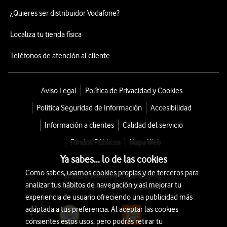
¿Quieres ser distribuidor Vodafone?
Localiza tu tienda física
Teléfonos de atención al cliente
Aviso Legal
Política de Privacidad y Cookies
Política Seguridad de Información
Accesibilidad
Información a clientes
Calidad del servicio
Fondos Públicos
Mapa Web
Ya sabes... lo de las cookies
Como sabes, usamos cookies propias y de terceros para
© 2026 Vodafone España S.A.U.
analizar tus hábitos de navegación y así mejorar tu
Avda. América 115, 28042 Madrid
experiencia de usuario ofreciendo una publicidad más
adaptada a tus preferencia. Al aceptar las cookies
consientes estos usos, pero podrás retirar tu