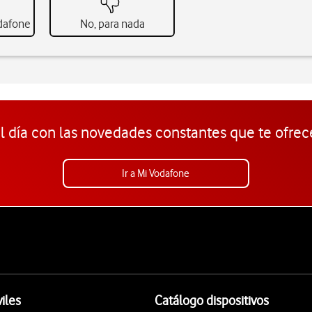
odafone
No, para nada
l día con las novedades constantes que te ofrec
Ir a Mi Vodafone
iles
Catálogo dispositivos