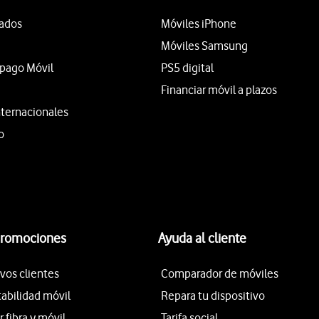
tados
Móviles iPhone
Móviles Samsung
epago Móvil
PS5 digital
Financiar móvil a plazos
nternacionales
o
promociones
Ayuda al cliente
vos clientes
Comparador de móviles
tabilidad móvil
Repara tu dispositivo
fibra y móvil
Tarifa social