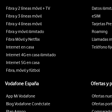
Fibra y 2 líneas móvil + TV
Datos ilimi
Fibra y 3 líneas móvil
eSIM
Fibra y 4 líneas móvil
Tarjetas Pr
Fibra y móvil ilimitado
Roaming
Fibra Móvil y Netflix
Llamadas i
Internet en casa
Teléfono fij
Internet 4G en casa ilimitado
Internet 5G en casa
Fibra, móvil y fútbol
Vodafone España
Ofertas y 
App Mi Vodafone
Ofertas nue
Blog Vodafone Conéctate
Ofertas por
Plan Amigo
Comparador 