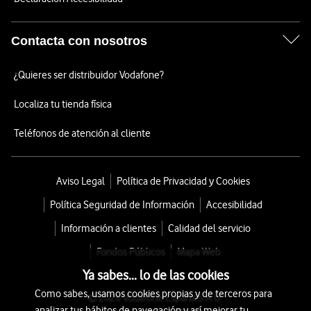
Contacta con nosotros
¿Quieres ser distribuidor Vodafone?
Localiza tu tienda física
Teléfonos de atención al cliente
Aviso Legal
Política de Privacidad y Cookies
Política Seguridad de Información
Accesibilidad
Información a clientes
Calidad del servicio
Fondos Públicos
Mapa Web
Ya sabes... lo de las cookies
Como sabes, usamos cookies propias y de terceros para
© 2026 Vodafone España S.A.U.
analizar tus hábitos de navegación y así mejorar tu