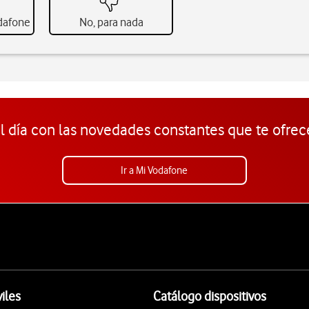
odafone
No, para nada
l día con las novedades constantes que te ofrec
Ir a Mi Vodafone
iles
Catálogo dispositivos