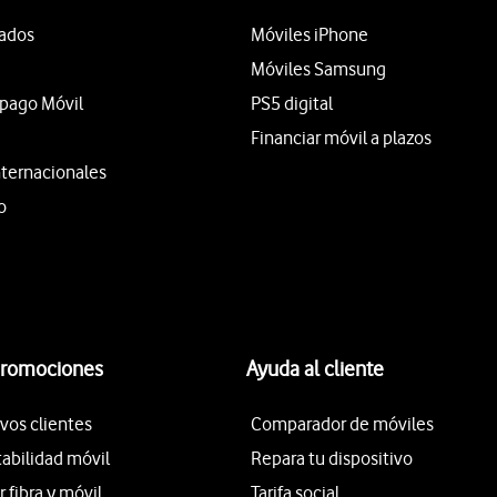
tados
Móviles iPhone
Móviles Samsung
epago Móvil
PS5 digital
Financiar móvil a plazos
nternacionales
o
promociones
Ayuda al cliente
vos clientes
Comparador de móviles
tabilidad móvil
Repara tu dispositivo
fibra y móvil
Tarifa social