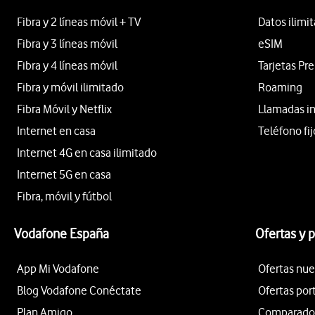
Fibra y 2 líneas móvil + TV
Datos ilimi
Fibra y 3 líneas móvil
eSIM
Fibra y 4 líneas móvil
Tarjetas Pr
Fibra y móvil ilimitado
Roaming
Fibra Móvil y Netflix
Llamadas i
Internet en casa
Teléfono fij
Internet 4G en casa ilimitado
Internet 5G en casa
Fibra, móvil y fútbol
Vodafone España
Ofertas y 
App Mi Vodafone
Ofertas nue
Blog Vodafone Conéctate
Ofertas por
Plan Amigo
Comparador 