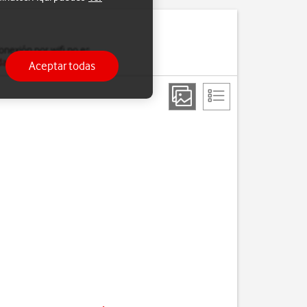
nexión por wifi no es
 datos móviles
.
Aceptar todas