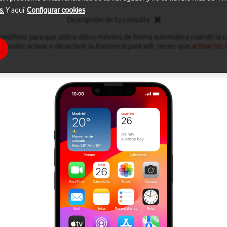
s.
Y aquí
Configurar cookies
Descripción de tu consulta
 teléfono para que utilice datos móviles de forma automática cuando la co
ra poder activar o desactivar la Asistencia para wifi, tienes que
activar los