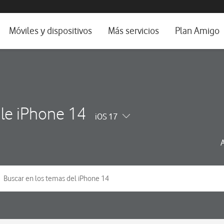
da e idioma
Móviles y dispositivos
Más servicios
Plan Amigo
fone TV
Móviles
Alianza Vodafone e Iberdrola
il 5G
Imagen y Sonido
Servicios avanzados
tura
Ver todos
le iPhone 14
iOS 17
dencias