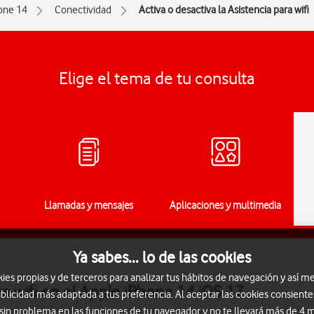
one 14
Conectividad
Activa o desactiva la Asistencia para wifi
Elige el tema de tu consulta
Llamadas y mensajes
Aplicaciones y multimedia
Ya sabes... lo de las cookies
s propias y de terceros para analizar tus hábitos de navegación y así me
ra wifi en el Apple iPhone 14 iOS 17
blicidad más adaptada a tus preferencia. Al aceptar las cookies consiente
 sin problema en las funciones de tu navegador y no te llevará más de 4