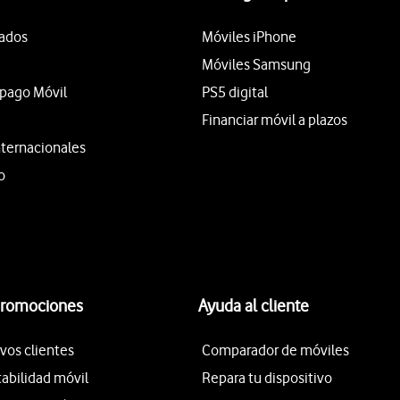
tados
Móviles iPhone
Móviles Samsung
epago Móvil
PS5 digital
Financiar móvil a plazos
nternacionales
o
promociones
Ayuda al cliente
vos clientes
Comparador de móviles
tabilidad móvil
Repara tu dispositivo