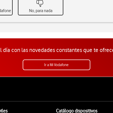
odafone
No, para nada
l día con las novedades constantes que te ofrec
Ir a Mi Vodafone
iles
Catálogo dispositivos