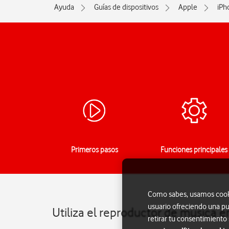
Ayuda
Guías de dispositivos
Apple
iPh
Primeros pasos
Funciones principales
Como sabes, usamos cookie
usuario ofreciendo una pu
Utiliza el reproductor de música e
retirar tu consentimiento