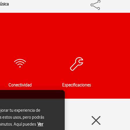
úsica
Conectividad
Especificaciones
jorar tu experiencia de
s estos usos, pero podrás
 minutos. Aquí puedes
Ver