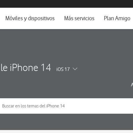
da e idioma
Móviles y dispositivos
Más servicios
Plan Amigo
fone TV
Móviles
Alianza Vodafone e Iberdrola
il 5G
Imagen y Sonido
Servicios avanzados
tura
Ver todos
le iPhone 14
iOS 17
dencias