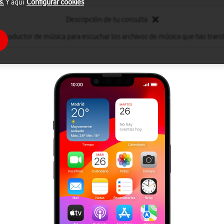
s.
Y aquí
Configurar cookies
Descripción de tu consulta
reproductor de música para escuchar los archivos de música que has transf