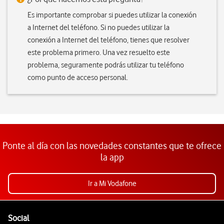
Es importante comprobar si puedes utilizar la conexión
a Internet del teléfono. Si no puedes utilizar la
conexión a Internet del teléfono, tienes que resolver
este problema primero. Una vez resuelto este
problema, seguramente podrás utilizar tu teléfono
como punto de acceso personal.
Ponte al día con las novedades constantes que te ofrece
la app
Ir a Mi Vodafone
Pie de página de Vodafone
Enlaces a las redes sociales de Vodafone
Social