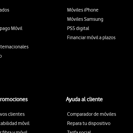
tados
Móviles iPhone
Móviles Samsung
epago Móvil
PS5 digital
Financiar móvil a plazos
nternacionales
o
promociones
Ayuda al cliente
vos clientes
Comparador de móviles
tabilidad móvil
Repara tu dispositivo
fibra y móvil
Tarifa social