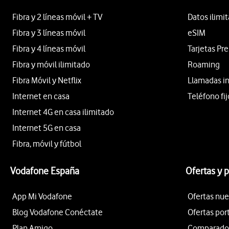
Fibra y 2 líneas móvil + TV
Datos ilimi
Fibra y 3 líneas móvil
eSIM
Fibra y 4 líneas móvil
Tarjetas Pr
Fibra y móvil ilimitado
Roaming
Fibra Móvil y Netflix
Llamadas i
Internet en casa
Teléfono fij
Internet 4G en casa ilimitado
Internet 5G en casa
Fibra, móvil y fútbol
Vodafone España
Ofertas y 
App Mi Vodafone
Ofertas nue
Blog Vodafone Conéctate
Ofertas por
Plan Amigo
Comparador 