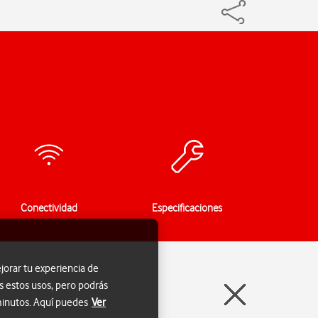
Conectividad
Especificaciones
jorar tu experiencia de
s estos usos, pero podrás
 minutos. Aquí puedes
Ver