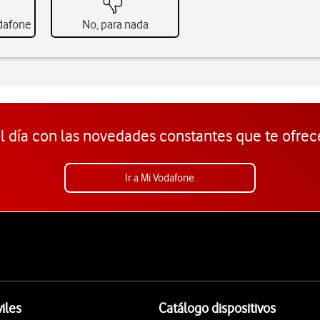
odafone
No, para nada
l día con las novedades constantes que te ofrec
Ir a Mi Vodafone
iles
Catálogo dispositivos