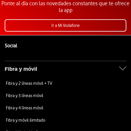
Ponte al día con las novedades constantes que te ofrece
la app
Ir a Mi Vodafone
Pie de página de Vodafone
Enlaces a las redes sociales de Vodafone
Social
Fibra y móvil
Fibra y 2 líneas móvil + TV
Fibra y 3 líneas móvil
Fibra y 4 líneas móvil
Fibra y móvil ilimitado