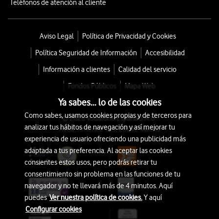
Teléfonos de atención al cliente
Aviso Legal
Política de Privacidad y Cookies
Política Seguridad de Información
Accesibilidad
Información a clientes
Calidad del servicio
Fondos Públicos
Mapa Web
Ya sabes... lo de las cookies
Como sabes, usamos cookies propias y de terceros para
© 2026 Vodafone España S.A.U.
analizar tus hábitos de navegación y así mejorar tu
Avda. América 115, 28042 Madrid
experiencia de usuario ofreciendo una publicidad más
adaptada a tus preferencia. Al aceptar las cookies
consientes estos usos, pero podrás retirar tu
consentimiento sin problema en las funciones de tu
navegador y no te llevará más de 4 minutos. Aquí
puedes
Ver nuestra política de cookies.
Y aquí
Configurar cookies