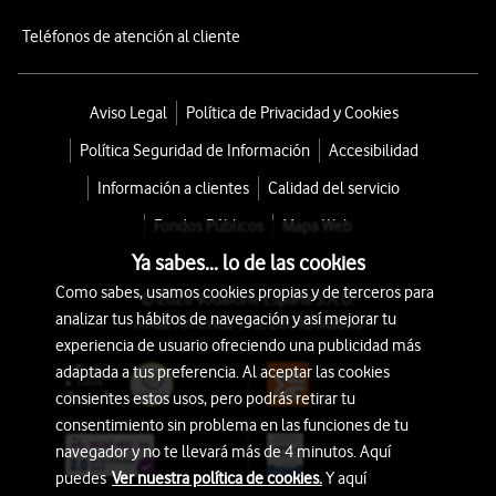
Teléfonos de atención al cliente
Aviso Legal
Política de Privacidad y Cookies
Política Seguridad de Información
Accesibilidad
Información a clientes
Calidad del servicio
Fondos Públicos
Mapa Web
Ya sabes... lo de las cookies
Como sabes, usamos cookies propias y de terceros para
© 2026 Vodafone España S.A.U.
analizar tus hábitos de navegación y así mejorar tu
Avda. América 115, 28042 Madrid
experiencia de usuario ofreciendo una publicidad más
adaptada a tus preferencia. Al aceptar las cookies
consientes estos usos, pero podrás retirar tu
consentimiento sin problema en las funciones de tu
navegador y no te llevará más de 4 minutos. Aquí
puedes
Ver nuestra política de cookies.
Y aquí