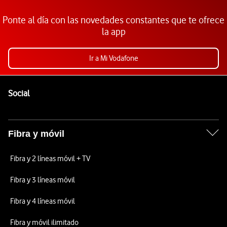
Ponte al día con las novedades constantes que te ofrece
la app
Ir a Mi Vodafone
Pie de página de Vodafone
Enlaces a las redes sociales de Vodafone
Social
Fibra y móvil
Fibra y 2 líneas móvil + TV
Fibra y 3 líneas móvil
Fibra y 4 líneas móvil
Fibra y móvil ilimitado