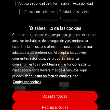
Política Seguridad de Información
Accesibilidad
Información a clientes
Calidad del servicio
Fondos Públicos
Mapa Web
Ya sabes... lo de las cookies
Como sabes, usamos cookies propias y de terceros para
© 2026 Vodafone España S.A.U.
analizar tus hábitos de navegación y así mejorar tu
Avda. América 115, 28042 Madrid
experiencia de usuario ofreciendo una publicidad más
adaptada a tus preferencia. Al aceptar las cookies
consientes estos usos, pero podrás retirar tu
consentimiento sin problema en las funciones de tu
navegador y no te llevará más de 4 minutos. Aquí
puedes
Ver nuestra política de cookies.
Y aquí
Configurar cookies
Aceptar todas
Rechazar todas