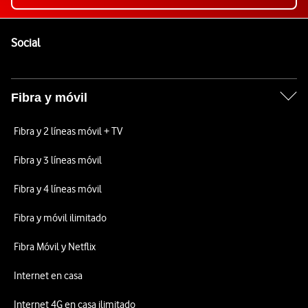
Pie de página de Vodafone
Enlaces a las redes sociales de Vodafone
Social
Fibra y móvil
Fibra y 2 líneas móvil + TV
Fibra y 3 líneas móvil
Fibra y 4 líneas móvil
Fibra y móvil ilimitado
Fibra Móvil y Netflix
Internet en casa
Internet 4G en casa ilimitado