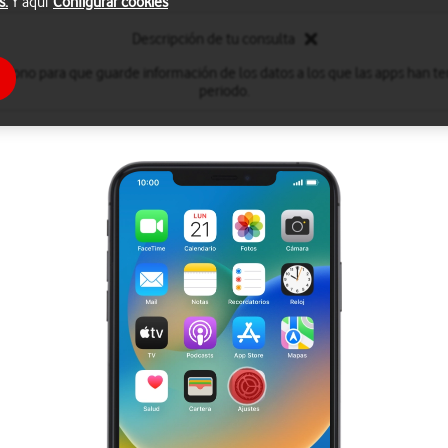
s.
Y aquí
Configurar cookies
Descripción de tu consulta
léfono para que guarde información de los datos a los que las apps han te
periodo.