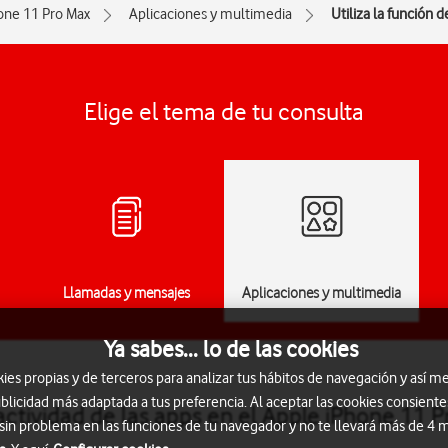
one 11 Pro Max
Aplicaciones y multimedia
Utiliza la función d
Elige el tema de tu consulta
Llamadas y mensajes
Aplicaciones y multimedia
Ya sabes... lo de las cookies
s propias y de terceros para analizar tus hábitos de navegación y así me
blicidad más adaptada a tus preferencia. Al aceptar las cookies consiente
a actividad de las apps en el Apple iPhone 11 
 sin problema en las funciones de tu navegador y no te llevará más de 4