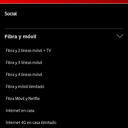
Pie de página de Vodafone
Enlaces a las redes sociales de Vodafone
Social
Fibra y móvil
Fibra y 2 líneas móvil + TV
Fibra y 3 líneas móvil
Fibra y 4 líneas móvil
Fibra y móvil ilimitado
Fibra Móvil y Netflix
Internet en casa
Internet 4G en casa ilimitado