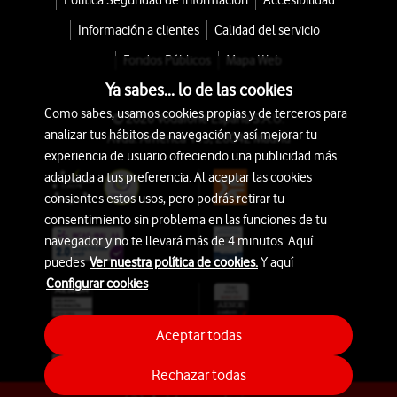
Política Seguridad de Información
Accesibilidad
Información a clientes
Calidad del servicio
Fondos Públicos
Mapa Web
Ya sabes... lo de las cookies
Como sabes, usamos cookies propias y de terceros para
© 2026 Vodafone España S.A.U.
analizar tus hábitos de navegación y así mejorar tu
Avda. América 115, 28042 Madrid
experiencia de usuario ofreciendo una publicidad más
adaptada a tus preferencia. Al aceptar las cookies
consientes estos usos, pero podrás retirar tu
consentimiento sin problema en las funciones de tu
navegador y no te llevará más de 4 minutos. Aquí
puedes
Ver nuestra política de cookies.
Y aquí
Configurar cookies
Aceptar todas
Rechazar todas