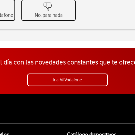
odafone
No, para nada
l día con las novedades constantes que te ofrec
Ir a Mi Vodafone
iles
Catálogo dispositivos