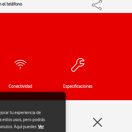
 el teléfono
Conectividad
Especificaciones
jorar tu experiencia de
s estos usos, pero podrás
 minutos. Aquí puedes
Ver