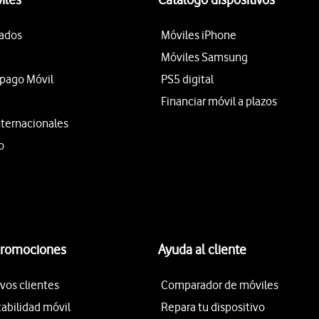
tados
Móviles iPhone
Móviles Samsung
epago Móvil
PS5 digital
Financiar móvil a plazos
nternacionales
o
promociones
Ayuda al cliente
vos clientes
Comparador de móviles
tabilidad móvil
Repara tu dispositivo