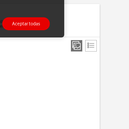
pp Store y iTunes. Para
Aceptar todas
tienes, puedes
configurar