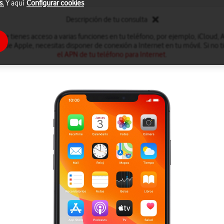
s.
Y aquí
Configurar cookies
Descripción de tu consulta
e tienes acceso a varias funciones en tu teléfono, por ejemplo, iCloud, A
 de Apple, necesitas disponer de conexión a Internet en tu móvil. Si no 
el APN de tu teléfono para Internet
.