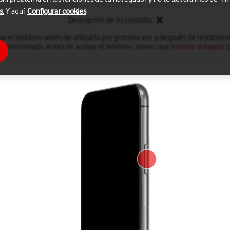
s.
Y aquí
Configurar cookies
Descripción de tu consulta
ar el teléfono antes de utilizarlo por primera vez y después de restablec
edeterminada. Antes de activar el teléfono, tienes que
insertar la tarjeta 