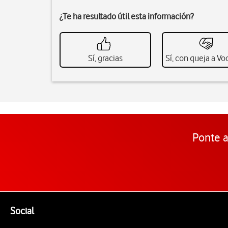
¿Te ha resultado útil esta información?
Sí, gracias
Sí, con queja a V
Ponte a
Pie de página de Vodafone
Enlaces a las redes sociales de Vodafone
Social