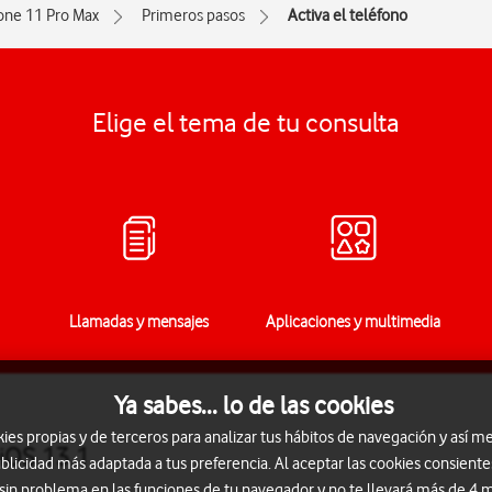
one 11 Pro Max
Primeros pasos
Activa el teléfono
Elige el tema de tu consulta
Llamadas y mensajes
Aplicaciones y multimedia
Ya sabes... lo de las cookies
s propias y de terceros para analizar tus hábitos de navegación y así me
 iOS 13.1
blicidad más adaptada a tus preferencia. Al aceptar las cookies consiente
 sin problema en las funciones de tu navegador y no te llevará más de 4