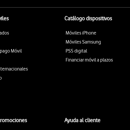
iles
Catálogo dispositivos
tados
Móviles iPhone
Móviles Samsung
epago Móvil
PS5 digital
Financiar móvil a plazos
nternacionales
o
promociones
Ayuda al cliente