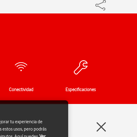
Conectividad
Especificaciones
jorar tu experiencia de
s estos usos, pero podrás
 minutos. Aquí puedes
Ver