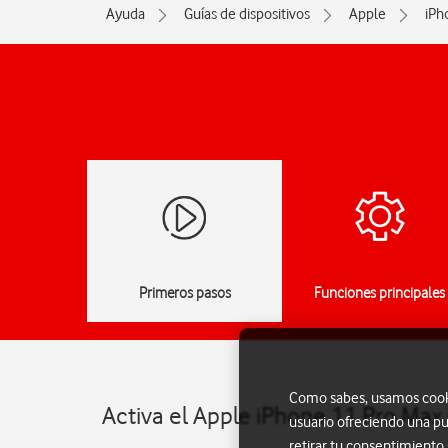
Ayuda
Guías de dispositivos
Apple
iPh
Primeros pasos
Funciones principales
Como sabes, usamos cookie
Activa el Apple iPhone 11 Pro Max
usuario ofreciendo una pu
retirar tu consentimiento