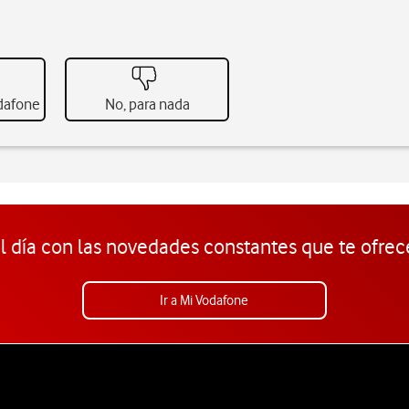
odafone
No, para nada
l día con las novedades constantes que te ofrec
Ir a Mi Vodafone