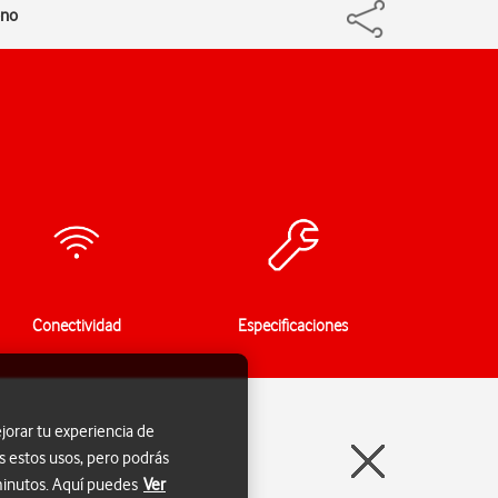
ono
Conectividad
Especificaciones
jorar tu experiencia de
s estos usos, pero podrás
 minutos. Aquí puedes
Ver