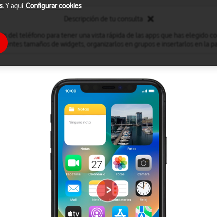
s.
Y aquí
Configurar cookies
Descripción de tu consulta
ets del teléfono para tener una vista rápida de las apps que has elegido c
ferentes tamaños de widgets, organizarlos en grupos e insertarlos en la pan