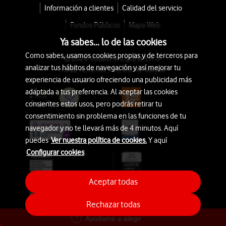
Información a clientes
Calidad del servicio
Fondos Públicos
Mapa Web
Ya sabes... lo de las cookies
Como sabes, usamos cookies propias y de terceros para
© 2026 Vodafone España S.A.U.
analizar tus hábitos de navegación y así mejorar tu
Avda. América 115, 28042 Madrid
experiencia de usuario ofreciendo una publicidad más
adaptada a tus preferencia. Al aceptar las cookies
consientes estos usos, pero podrás retirar tu
consentimiento sin problema en las funciones de tu
navegador y no te llevará más de 4 minutos. Aquí
puedes
Ver nuestra política de cookies.
Y aquí
Configurar cookies
Aceptar todas
Rechazar todas
Ayúdame a elegir