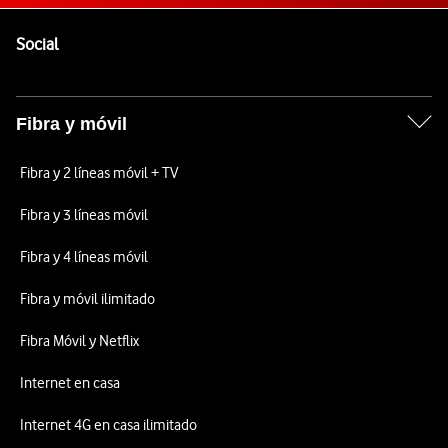
Pie de página de Vodafone
Enlaces a las redes sociales de Vodafone
Social
Fibra y móvil
Fibra y 2 líneas móvil + TV
Fibra y 3 líneas móvil
Fibra y 4 líneas móvil
Fibra y móvil ilimitado
Fibra Móvil y Netflix
Internet en casa
Internet 4G en casa ilimitado