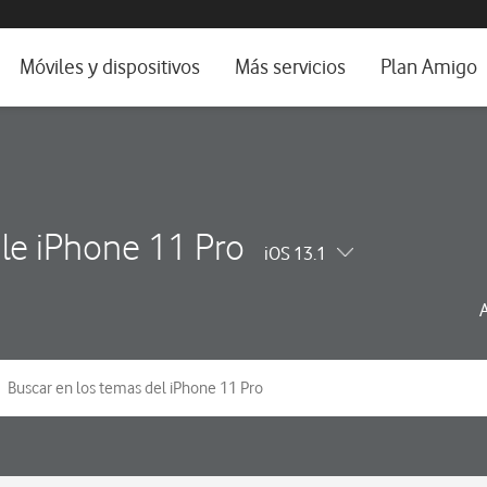
da e idioma
Móviles y dispositivos
Más servicios
Plan Amigo
fone TV
Móviles
Alianza Vodafone e Iberdrola
il 5G
Imagen y Sonido
Servicios avanzados
tura
Ver todos
le iPhone 11 Pro
iOS 13.1
dencias