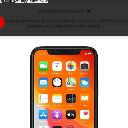
s.
Y aquí
Configurar cookies
Descripción de tu consulta
a de batería optimizada, se reduce el tiempo en el que tu teléfono está
alargando así la vida útil total de la batería.