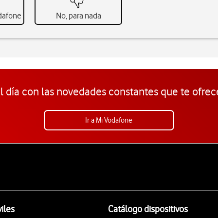
odafone
No, para nada
l día con las novedades constantes que te ofrec
Ir a Mi Vodafone
iles
Catálogo dispositivos