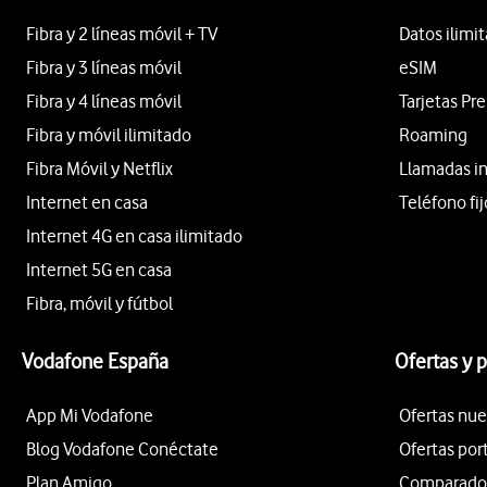
Fibra y 2 líneas móvil + TV
Datos ilimi
Fibra y 3 líneas móvil
eSIM
Fibra y 4 líneas móvil
Tarjetas Pr
Fibra y móvil ilimitado
Roaming
Fibra Móvil y Netflix
Llamadas i
Internet en casa
Teléfono fij
Internet 4G en casa ilimitado
Internet 5G en casa
Fibra, móvil y fútbol
Vodafone España
Ofertas y 
App Mi Vodafone
Ofertas nue
Blog Vodafone Conéctate
Ofertas por
Plan Amigo
Comparador 