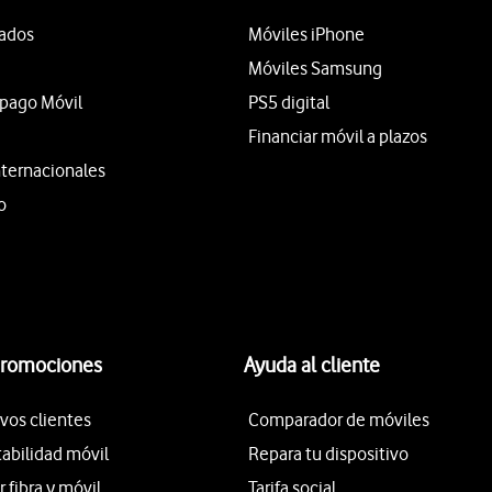
tados
Móviles iPhone
Móviles Samsung
epago Móvil
PS5 digital
Financiar móvil a plazos
nternacionales
o
promociones
Ayuda al cliente
vos clientes
Comparador de móviles
tabilidad móvil
Repara tu dispositivo
fibra y móvil
Tarifa social