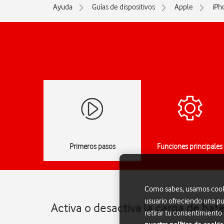
Ayuda
Guías de dispositivos
Apple
iPh
Primeros pasos
Funciones principales
Como sabes, usamos cookie
usuario ofreciendo una pu
Activa o desactiva la carga de bat
retirar tu consentimiento